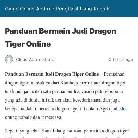
Game Online Android Penghasil Uang Rupiah
Panduan Bermain Judi Dragon
Tiger Online
Cloud Administrator
5 tahun ago
Panduan Bermain Judi Dragon Tiger Online
– Permainan
dragon tiger ini asalnya dari Kamboja, permainan dragon tiger
telah menjadi salah satu permainan live casino paling populer
yang ada di dunia, ini dikarenakan kesederhanaan dan juga
kecepatan dalam bermain dragon tiger ini dalam Agen judi
slot
online terbaik dan terpercaya.
Seperti yang telah Kami bilang barusan, permainan dragon tiger