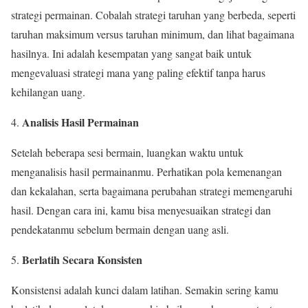
strategi permainan. Cobalah strategi taruhan yang berbeda, seperti
taruhan maksimum versus taruhan minimum, dan lihat bagaimana
hasilnya. Ini adalah kesempatan yang sangat baik untuk
mengevaluasi strategi mana yang paling efektif tanpa harus
kehilangan uang.
Analisis Hasil Permainan
Setelah beberapa sesi bermain, luangkan waktu untuk
menganalisis hasil permainanmu. Perhatikan pola kemenangan
dan kekalahan, serta bagaimana perubahan strategi memengaruhi
hasil. Dengan cara ini, kamu bisa menyesuaikan strategi dan
pendekatanmu sebelum bermain dengan uang asli.
Berlatih Secara Konsisten
Konsistensi adalah kunci dalam latihan. Semakin sering kamu