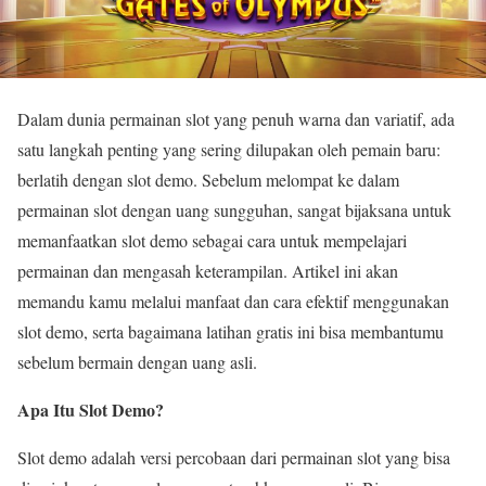
Dalam dunia permainan slot yang penuh warna dan variatif, ada
satu langkah penting yang sering dilupakan oleh pemain baru:
berlatih dengan slot demo. Sebelum melompat ke dalam
permainan slot dengan uang sungguhan, sangat bijaksana untuk
memanfaatkan slot demo sebagai cara untuk mempelajari
permainan dan mengasah keterampilan. Artikel ini akan
memandu kamu melalui manfaat dan cara efektif menggunakan
slot demo, serta bagaimana latihan gratis ini bisa membantumu
sebelum bermain dengan uang asli.
Apa Itu Slot Demo?
Slot demo adalah versi percobaan dari permainan slot yang bisa