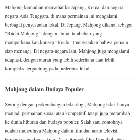
Mahjong kemudian menyebar ke Jepang, Korea, dan negara-
negara Asia Tenggara, di mana permainan ini mengalami
berbagai penyesuaian lokal. Di Jepang, Mahjong dikenal sebagai
“Riichi Mahjong,” dengan aturan tambahan yang
memperkenalkan konsep “Riichi” (menyatakan bahwa pemain
siap menang). Di negara-negara lain, Mahjong juga mengalami
adaptasi, dengan aturan yang lebih sederhana atau lebih
kompleks, tergantung pada preferensi lokal.
Mahjong dalam Budaya Populer
Seiring dengan perkembangan teknologi, Mahjong tidak hanya
menjadi permainan sosial atau kompetitif, tetapi juga merambah
ke dunia hiburan dan budaya populer. Salah satu contohnya
adalah munculnya Mahjong dalam film dan acara televisi,
terutama yang berasal dari Asia. Banyak film Tiongkok atau