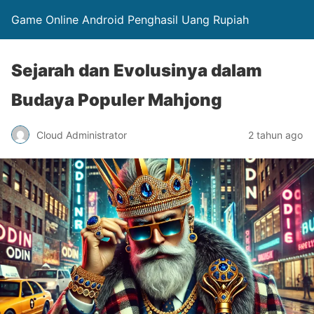
Game Online Android Penghasil Uang Rupiah
Sejarah dan Evolusinya dalam
Budaya Populer Mahjong
Cloud Administrator
2 tahun ago