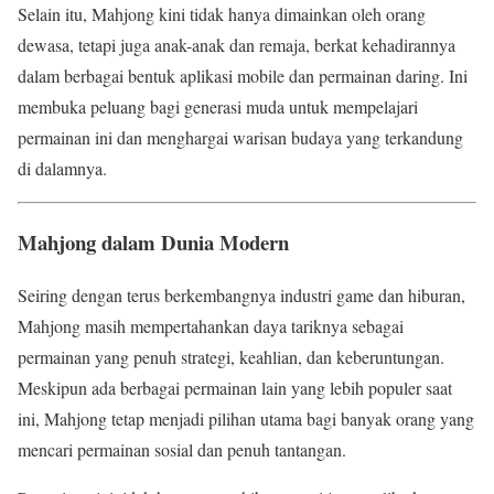
Selain itu, Mahjong kini tidak hanya dimainkan oleh orang
dewasa, tetapi juga anak-anak dan remaja, berkat kehadirannya
dalam berbagai bentuk aplikasi mobile dan permainan daring. Ini
membuka peluang bagi generasi muda untuk mempelajari
permainan ini dan menghargai warisan budaya yang terkandung
di dalamnya.
Mahjong dalam Dunia Modern
Seiring dengan terus berkembangnya industri game dan hiburan,
Mahjong masih mempertahankan daya tariknya sebagai
permainan yang penuh strategi, keahlian, dan keberuntungan.
Meskipun ada berbagai permainan lain yang lebih populer saat
ini, Mahjong tetap menjadi pilihan utama bagi banyak orang yang
mencari permainan sosial dan penuh tantangan.