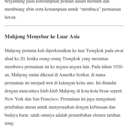
bergantung pada keterampilan pemain dalam memilih dan
membuang ubin serta kemampuan untuk “membaca” permainan
lawan.
Mahjong Menyebar ke Luar Asia
Mahjong pertama kali diperkenalkan ke luar Tiongkok pada awal
abad ke-20, ketika orang-orang Tiongkok yang merantau
membawa permainan ini ke negara-negara lain. Pada tahun 1920-
an, Mahjong mulai dikenal di Amerika Serikat, di mana
permainan ini menjadi tren di kalangan kelas atas. Ini ditandai
dengan munculnya klub-klub Mahjong di kota-kota besar seperti
New York dan San Francisco. Permainan ini juga mengalami
perubahan aturan untuk menyesuaikan dengan kebiasaan dan
budaya barat, salah satunya adalah penambahan elemen taruhan
uang.