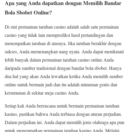
Apa yang Anda dapatkan dengan Memilih Bandar
Bola Sbobet Online?
Di sini permainan taruhan casino adalah salah satu permainan
casino yang tidak lain memprediksi hasil pertandingan dan
menempatkan taruhan di atasnya. Jika taruhan berakhir dengan
sukses, Anda memenangkan uang nyata. Anda dapat menikmati
lebih banyak dalam permainan taruhan casino online Anda
daripada sumber tradisional dengan bandar bola sbobet. Hanya
dua hal yang akan Anda lewatkan ketika Anda memilih sumber
online untuk bermain judi dan itu adalah minuman gratis dan
kerumunan di sekitar meja casino Anda.
Setiap kali Anda berencana untuk bermain permainan taruhan
kasino, pastikan bahwa Anda terbiasa dengan aturan perjudian.
Dalam perjudian ini. Anda dapat memilih jenis olahraga apa pun
untuk menempatkan permainan taruhan kasino Anda. Melalui