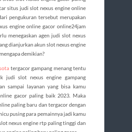
ar situs judi slot nexus engine online
l dari pengukuran tersebut merupakan
exus engine online gacor online24jam
erlu menegaskan agen judi slot nexus
ng dianjurkan akun slot nexus engine
, mengapa demikian?
sota
tergacor gampang menang tentu
k judi slot nexus engine gampang
kan sampai layanan yang bisa kamu
nline gacor paling baik 2023. Maka
line paling baru dan tergacor dengan
icu pusing para pemainnya jadi kamu
lot nexus engine rtp paling tinggi dan