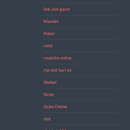
link slot gacor
Maxbet
Poker
rolet
roulette online
rtp slot hari ini
Sbobet
Sicbo
Sicbo Online
slot