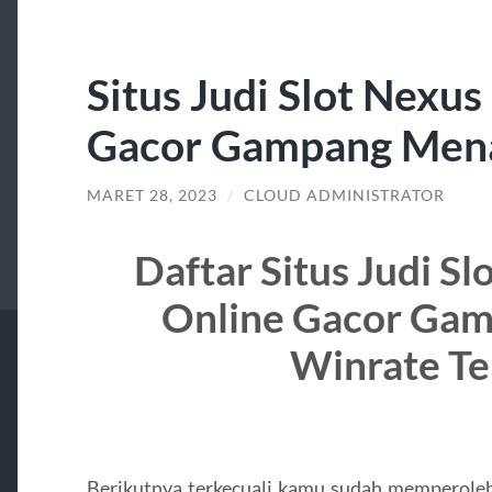
Situs Judi Slot Nexus
Gacor Gampang Men
MARET 28, 2023
/
CLOUD ADMINISTRATOR
Daftar Situs Judi S
Online Gacor Ga
Winrate Te
Berikutnya terkecuali kamu sudah memperoleh 