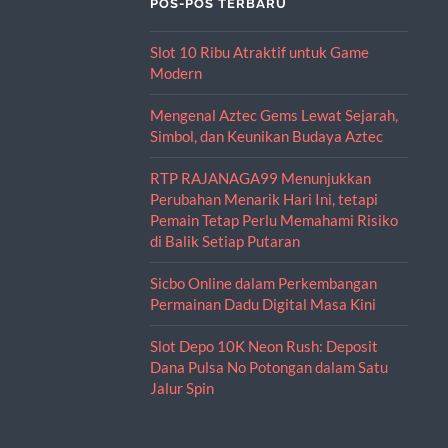
POS-POS TERBARU
Slot 10 Ribu Atraktif untuk Game
Modern
Mengenal Aztec Gems Lewat Sejarah,
Simbol, dan Keunikan Budaya Aztec
RTP RAJANAGA99 Menunjukkan
Perubahan Menarik Hari Ini, tetapi
Pemain Tetap Perlu Memahami Risiko
di Balik Setiap Putaran
Sicbo Online dalam Perkembangan
Permainan Dadu Digital Masa Kini
Slot Depo 10K Neon Rush: Deposit
Dana Pulsa No Potongan dalam Satu
Jalur Spin