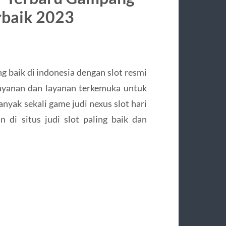
rbaik 2023
g baik di indonesia dengan slot resmi
ayanan dan layanan terkemuka untuk
anyak sekali game judi nexus slot hari
di situs judi slot paling baik dan