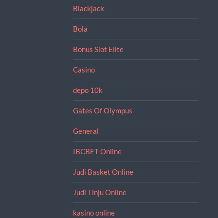
Blackjack
Bola
Bonus Slot Elite
Casino
depo 10k
Gates Of Olympus
General
IBCBET Online
Judi Basket Online
Judi Tinju Online
kasino online