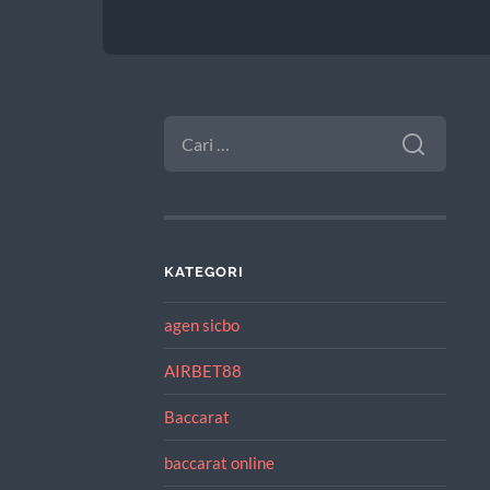
CARI
UNTUK:
KATEGORI
agen sicbo
AIRBET88
Baccarat
baccarat online