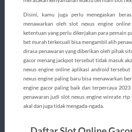
merasakan kenyamanan waktu bermain slot nexus
Disini, kamu juga perlu menegaskan beras
menawarkan oleh slot nexus engine online
ketentuan yang perlu dikerjakan para pemain p
bet murah terkecuali bisa mengambil alih penaw
dirasa penawaran yang diberikan oleh pihak situ
gacor menang jackpot tersebut tidak masuk ak
nexus engine online aplikasi android tersebut
nexus engine paling baru bisa menawarkan ber
engine gacor paling baik dan terpercaya 202
penawaran judi slot nexus engine winrate rtp 
akal dan juga tidak mengada-ngada.
Daftar Slot Online Gac