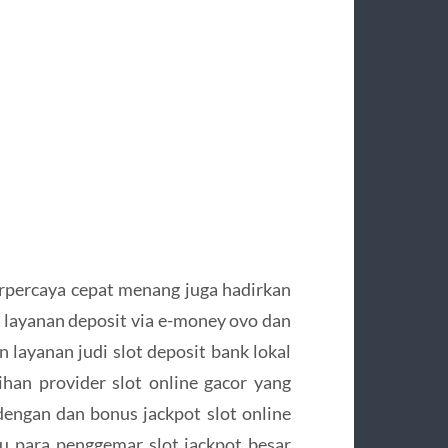
 terpercaya cepat menang juga hadirkan
ga layanan deposit via e-money ovo dan
n layanan judi slot deposit bank lokal
ihan provider slot online gacor yang
dengan dan bonus jackpot slot online
 para penggemar slot jackpot besar