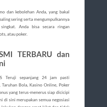
mo dan kebolehan Anda, yang bakal
 paling sering serta mengumpulkannya
ingkat. Anda bisa secara ringan
ts, atau poker.
SMI TERBARU dan
ni
S Teruji sepanjang 24 jam pasti
 Taruhan Bola, Kasino Online, Poker
nus yang terus-menerus siap dicicipi
i di sini merupakan semua negosiasi
i lakukan dengan amat kilat dan tidak