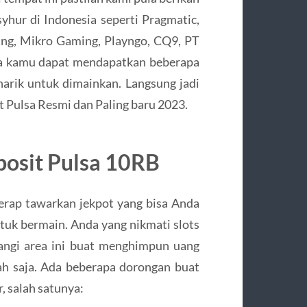
yhur di Indonesia seperti Pragmatic,
ng, Mikro Gaming, Playngo, CQ9, PT
nya kamu dapat mendapatkan beberapa
narik untuk dimainkan. Langsung jadi
it Pulsa Resmi dan Paling baru 2023.
eposit Pulsa 10RB
erap tawarkan jekpot yang bisa Anda
tuk bermain. Anda yang nikmati slots
angi area ini buat menghimpun uang
ah saja. Ada beberapa dorongan buat
, salah satunya: