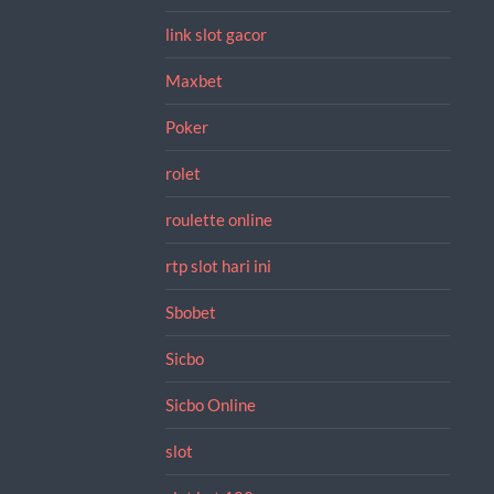
link slot gacor
Maxbet
Poker
rolet
roulette online
rtp slot hari ini
Sbobet
Sicbo
Sicbo Online
slot