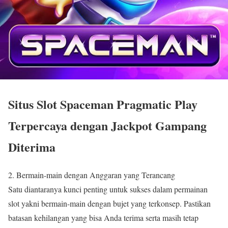
Situs Slot Spaceman Pragmatic Play
Terpercaya dengan Jackpot Gampang
Diterima
2. Bermain-main dengan Anggaran yang Terancang
Satu diantaranya kunci penting untuk sukses dalam permainan
slot yakni bermain-main dengan bujet yang terkonsep. Pastikan
batasan kehilangan yang bisa Anda terima serta masih tetap