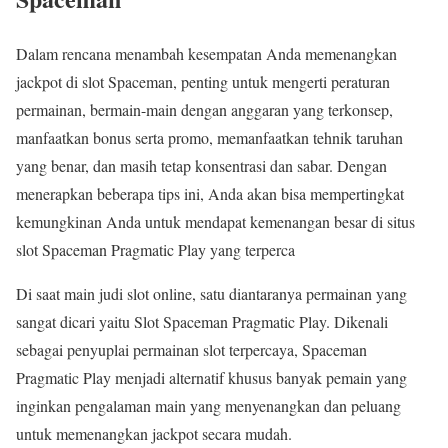
Dalam rencana menambah kesempatan Anda memenangkan
jackpot di slot Spaceman, penting untuk mengerti peraturan
permainan, bermain-main dengan anggaran yang terkonsep,
manfaatkan bonus serta promo, memanfaatkan tehnik taruhan
yang benar, dan masih tetap konsentrasi dan sabar. Dengan
menerapkan beberapa tips ini, Anda akan bisa mempertingkat
kemungkinan Anda untuk mendapat kemenangan besar di situs
slot Spaceman Pragmatic Play yang terperca
Di saat main judi slot online, satu diantaranya permainan yang
sangat dicari yaitu Slot Spaceman Pragmatic Play. Dikenali
sebagai penyuplai permainan slot terpercaya, Spaceman
Pragmatic Play menjadi alternatif khusus banyak pemain yang
inginkan pengalaman main yang menyenangkan dan peluang
untuk memenangkan jackpot secara mudah.