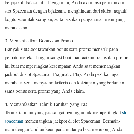
berpijak di batasan itu. Dengan ini, Anda akan bisa permainkan
slot Spaceman dengan bijaksana, menghindari dari akibat negatif
begitu sejumlah kerugian, serta pastikan pengalaman main yang
memuaskan.
3. Memanfaatkan Bonus dan Promo
Banyak situs slot tawarkan bonus serta promo menarik pada
pemain mereka. Jangan sangsi buat manfaatkan bonus dan promo
ini buat mempertingkat kesempatan Anda saat memenangkan
jackpot di slot Spaceman Pragmatic Play. Anda pastikan agar
membaca serta menyadari kriteria dan ketetapan yang berkaitan
sama bonus serta promo yang Anda claim.
4. Memanfaatkan Tehnik Taruhan yang Pas
Tehnik taruhan yang pas sangat penting untuk mempertingkat
slot
spaceman
memenangkan jackpot di slot Spaceman. Bermain-
main dengan taruhan kecil pada mulanya bisa menolong Anda