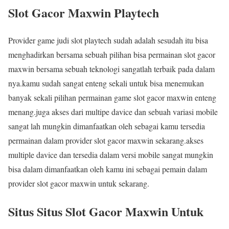
Slot Gacor Maxwin Playtech
Provider game judi slot playtech sudah adalah sesudah itu bisa
menghadirkan bersama sebuah pilihan bisa permainan slot gacor
maxwin bersama sebuah teknologi sangatlah terbaik pada dalam
nya.kamu sudah sangat enteng sekali untuk bisa menemukan
banyak sekali pilihan permainan game slot gacor maxwin enteng
menang.juga akses dari multipe davice dan sebuah variasi mobile
sangat lah mungkin dimanfaatkan oleh sebagai kamu tersedia
permainan dalam provider slot gacor maxwin sekarang.akses
multiple davice dan tersedia dalam versi mobile sangat mungkin
bisa dalam dimanfaatkan oleh kamu ini sebagai pemain dalam
provider slot gacor maxwin untuk sekarang.
Situs Situs Slot Gacor Maxwin Untuk