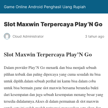
Game Online Android Penghasil Uang Rupiah
Slot Maxwin Terpercaya Play’N Go
Cloud Administrator
3 tahun ago
Slot Maxwin Terpercaya Play’N Go
Dalam provider Play’N Go menarik dan bisa menjadi sebuah
pilihan terbaik dan paling dipercaya yang cuma sesudah itu bisa
untuk dipilih.dalam sebuah perihal ini kamu bisa dalam coba
untuk bisa bermain game slot maxwin bersama beraneka bukti
dari kesempatan dan juga sebuah kesempatan menang besar yang
tersedia didalamnya.Akses di dalam permainan di slot maxwin
untuk satu ini sudah medah teringrasi menggukan satu akun dan