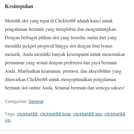
Kesimpulan
Memilih slot yang tepat di Clickbet88 adalah kunci untuk
pengalaman bermain yang menghibur dan menguntungkan.
Dengan berbagai pilihan slot yang tersedia, mulai dari yang
memiliki jackpot progresif hingga slot dengan fitur bonus
menarik, Anda memiliki banyak kesempatan untuk menemukan
permainan yang sesuai dengan preferensi dan gaya bermain
Anda. Manfaatkan keamanan, promosi, dan aksesibilitas yang
ditawarkan Clickbet88 untuk mengoptimalkan pengalaman
bermain slot online Anda. Selamat bermain dan semoga sukses!
Categories:
General
Tags:
clickbet88
,
clickbet88 bola
,
clickbet88 slot
,
clickbet88
vip