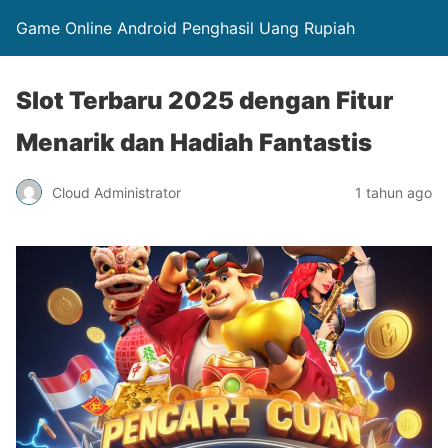
Game Online Android Penghasil Uang Rupiah
Slot Terbaru 2025 dengan Fitur
Menarik dan Hadiah Fantastis
Cloud Administrator
1 tahun ago