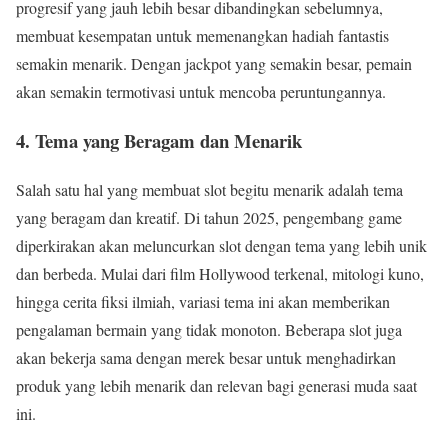
progresif yang jauh lebih besar dibandingkan sebelumnya,
membuat kesempatan untuk memenangkan hadiah fantastis
semakin menarik. Dengan jackpot yang semakin besar, pemain
akan semakin termotivasi untuk mencoba peruntungannya.
4. Tema yang Beragam dan Menarik
Salah satu hal yang membuat slot begitu menarik adalah tema
yang beragam dan kreatif. Di tahun 2025, pengembang game
diperkirakan akan meluncurkan slot dengan tema yang lebih unik
dan berbeda. Mulai dari film Hollywood terkenal, mitologi kuno,
hingga cerita fiksi ilmiah, variasi tema ini akan memberikan
pengalaman bermain yang tidak monoton. Beberapa slot juga
akan bekerja sama dengan merek besar untuk menghadirkan
produk yang lebih menarik dan relevan bagi generasi muda saat
ini.