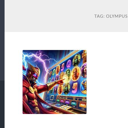
TAG:
OLYMPUS