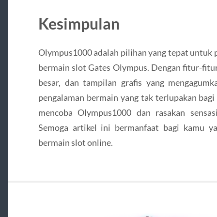
Kesimpulan
Olympus1000 adalah pilihan yang tepat untuk p
bermain slot Gates Olympus. Dengan fitur-fit
besar, dan tampilan grafis yang mengagumk
pengalaman bermain yang tak terlupakan bagi 
mencoba Olympus1000 dan rasakan sensasi
Semoga artikel ini bermanfaat bagi kamu 
bermain slot online.