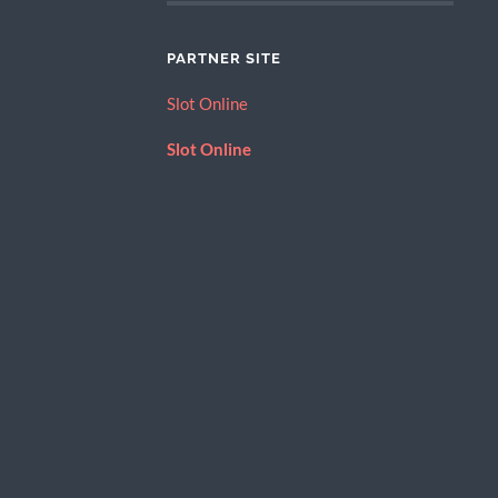
PARTNER SITE
Slot Online
Slot Online