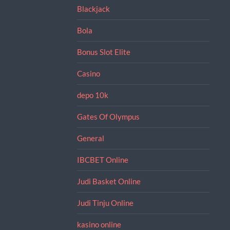
Blackjack
Bola
Bonus Slot Elite
Casino
depo 10k
Gates Of Olympus
General
IBCBET Online
Judi Basket Online
Judi Tinju Online
kasino online