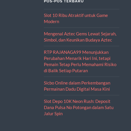
POS-POS TERBARU
Slot 10 Ribu Atraktif untuk Game
Modern
Mengenal Aztec Gems Lewat Sejarah,
Simbol, dan Keunikan Budaya Aztec
RTP RAJANAGA99 Menunjukkan
Perubahan Menarik Hari Ini, tetapi
Pemain Tetap Perlu Memahami Risiko
di Balik Setiap Putaran
Sicbo Online dalam Perkembangan
Permainan Dadu Digital Masa Kini
Slot Depo 10K Neon Rush: Deposit
Dana Pulsa No Potongan dalam Satu
Jalur Spin