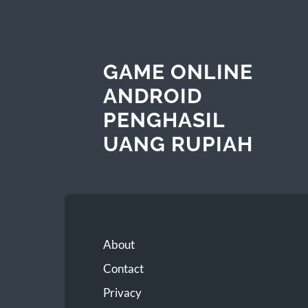
GAME ONLINE
ANDROID
PENGHASIL
UANG RUPIAH
About
Contact
Privacy