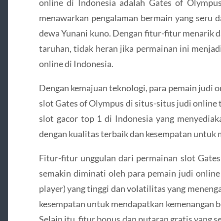
online di Indonesia adalah Gates of Olympu
menawarkan pengalaman bermain yang seru 
dewa Yunani kuno. Dengan fitur-fitur menarik d
taruhan, tidak heran jika permainan ini menjad
online di Indonesia.
Dengan kemajuan teknologi, para pemain judi o
slot Gates of Olympus di situs-situs judi online
slot gacor top 1 di Indonesia yang menyedia
dengan kualitas terbaik dan kesempatan untuk
Fitur-fitur unggulan dari permainan slot Gat
semakin diminati oleh para pemain judi online
player) yang tinggi dan volatilitas yang meneng
kesempatan untuk mendapatkan kemenangan bes
Selain itu, fitur bonus dan putaran gratis yan