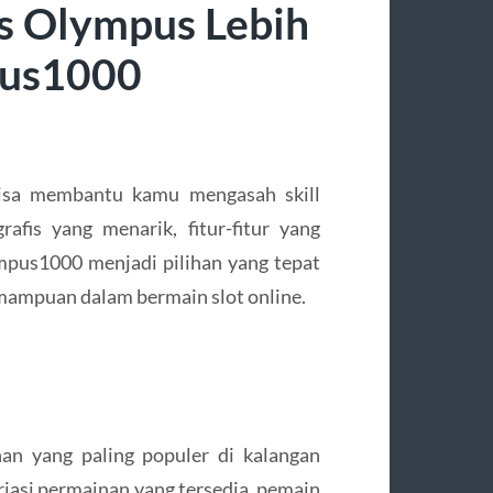
s Olympus Lebih
pus1000
isa membantu kamu mengasah skill
fis yang menarik, fitur-fitur yang
mpus1000 menjadi pilihan yang tepat
mampuan dalam bermain slot online.
nan yang paling populer di kalangan
riasi permainan yang tersedia, pemain