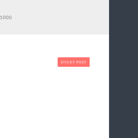
1000
STICKY POST