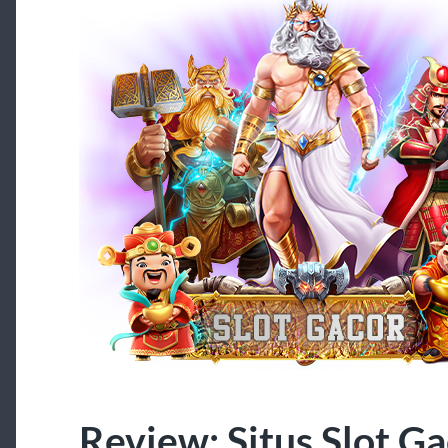
Review: Situs Slot Ga