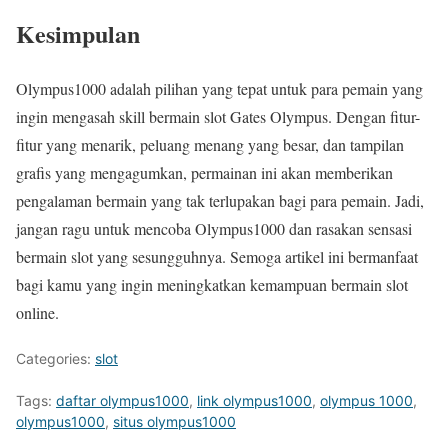
Kesimpulan
Olympus1000 adalah pilihan yang tepat untuk para pemain yang
ingin mengasah skill bermain slot Gates Olympus. Dengan fitur-
fitur yang menarik, peluang menang yang besar, dan tampilan
grafis yang mengagumkan, permainan ini akan memberikan
pengalaman bermain yang tak terlupakan bagi para pemain. Jadi,
jangan ragu untuk mencoba Olympus1000 dan rasakan sensasi
bermain slot yang sesungguhnya. Semoga artikel ini bermanfaat
bagi kamu yang ingin meningkatkan kemampuan bermain slot
online.
Categories:
slot
Tags:
daftar olympus1000
,
link olympus1000
,
olympus 1000
,
olympus1000
,
situs olympus1000