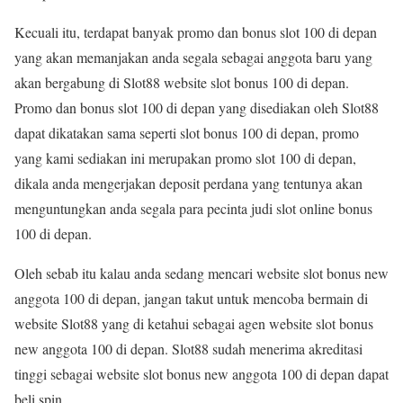
Kecuali itu, terdapat banyak promo dan bonus slot 100 di depan
yang akan memanjakan anda segala sebagai anggota baru yang
akan bergabung di Slot88 website slot bonus 100 di depan.
Promo dan bonus slot 100 di depan yang disediakan oleh Slot88
dapat dikatakan sama seperti slot bonus 100 di depan, promo
yang kami sediakan ini merupakan promo slot 100 di depan,
dikala anda mengerjakan deposit perdana yang tentunya akan
menguntungkan anda segala para pecinta judi slot online bonus
100 di depan.
Oleh sebab itu kalau anda sedang mencari website slot bonus new
anggota 100 di depan, jangan takut untuk mencoba bermain di
website Slot88 yang di ketahui sebagai agen website slot bonus
new anggota 100 di depan. Slot88 sudah menerima akreditasi
tinggi sebagai website slot bonus new anggota 100 di depan dapat
beli spin.