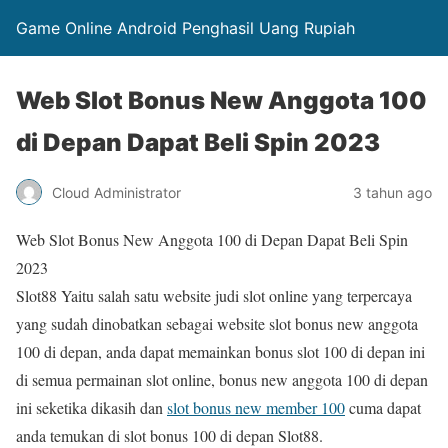
Game Online Android Penghasil Uang Rupiah
Web Slot Bonus New Anggota 100
di Depan Dapat Beli Spin 2023
Cloud Administrator
3 tahun ago
Web Slot Bonus New Anggota 100 di Depan Dapat Beli Spin
2023
Slot88 Yaitu salah satu website judi slot online yang terpercaya
yang sudah dinobatkan sebagai website slot bonus new anggota
100 di depan, anda dapat memainkan bonus slot 100 di depan ini
di semua permainan slot online, bonus new anggota 100 di depan
ini seketika dikasih dan
slot bonus new member 100
cuma dapat
anda temukan di slot bonus 100 di depan Slot88.