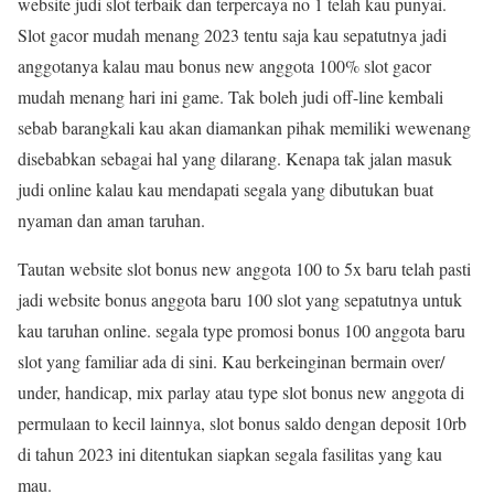
website judi slot terbaik dan terpercaya no 1 telah kau punyai.
Slot gacor mudah menang 2023 tentu saja kau sepatutnya jadi
anggotanya kalau mau bonus new anggota 100% slot gacor
mudah menang hari ini game. Tak boleh judi off-line kembali
sebab barangkali kau akan diamankan pihak memiliki wewenang
disebabkan sebagai hal yang dilarang. Kenapa tak jalan masuk
judi online kalau kau mendapati segala yang dibutukan buat
nyaman dan aman taruhan.
Tautan website slot bonus new anggota 100 to 5x baru telah pasti
jadi website bonus anggota baru 100 slot yang sepatutnya untuk
kau taruhan online. segala type promosi bonus 100 anggota baru
slot yang familiar ada di sini. Kau berkeinginan bermain over/
under, handicap, mix parlay atau type slot bonus new anggota di
permulaan to kecil lainnya, slot bonus saldo dengan deposit 10rb
di tahun 2023 ini ditentukan siapkan segala fasilitas yang kau
mau.