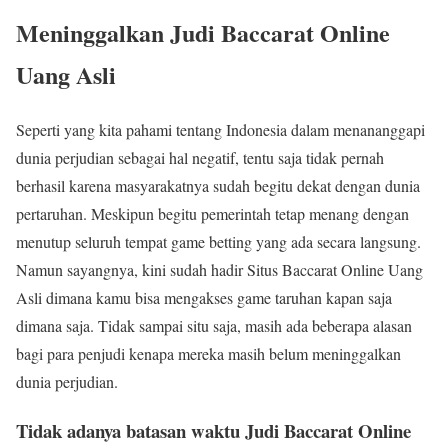
Meninggalkan Judi Baccarat Online
Uang Asli
Seperti yang kita pahami tentang Indonesia dalam menananggapi
dunia perjudian sebagai hal negatif, tentu saja tidak pernah
berhasil karena masyarakatnya sudah begitu dekat dengan dunia
pertaruhan. Meskipun begitu pemerintah tetap menang dengan
menutup seluruh tempat game betting yang ada secara langsung.
Namun sayangnya, kini sudah hadir
Situs Baccarat Online Uang
Asli
dimana kamu bisa mengakses game taruhan kapan saja
dimana saja. Tidak sampai situ saja, masih ada beberapa alasan
bagi para penjudi kenapa mereka masih belum meninggalkan
dunia perjudian.
Tidak adanya batasan waktu Judi Baccarat Online