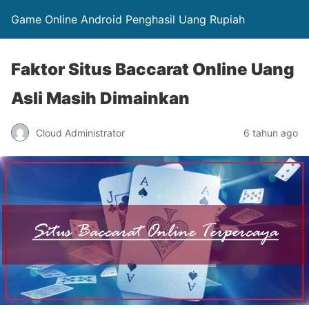
Game Online Android Penghasil Uang Rupiah
Faktor Situs Baccarat Online Uang
Asli Masih Dimainkan
Cloud Administrator
6 tahun ago