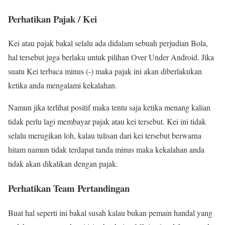
Perhatikan Pajak / Kei
Kei atau pajak bakal selalu ada didalam sebuah perjudian Bola,
hal tersebut juga berlaku untuk pilihan Over Under Android. Jika
suatu Kei terbaca minus (-) maka pajak ini akan diberlakukan
ketika anda mengalami kekalahan.
Namun jika terlihat positif maka tentu saja ketika menang kalian
tidak perlu lagi membayar pajak atau kei tersebut. Kei ini tidak
selalu merugikan loh, kalau tulisan dari kei tersebut berwarna
hitam namun tidak terdapat tanda minus maka kekalahan anda
tidak akan dikalikan dengan pajak.
Perhatikan Team Pertandingan
Buat hal seperti ini bakal susah kalau bukan pemain handal yang