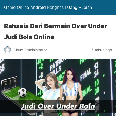
Game Online Android Penghasil Uang Rupiah
Rahasia Dari Bermain Over Under
Judi Bola Online
Cloud Administrator
6 tahun ago